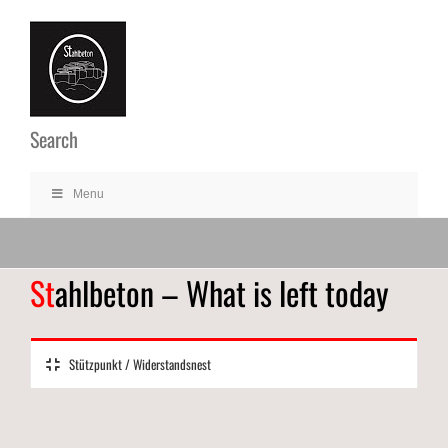
Ga
naar
inhoud
Search
Menu
St
ahlbeton – What is left today
Stützpunkt / Widerstandsnest