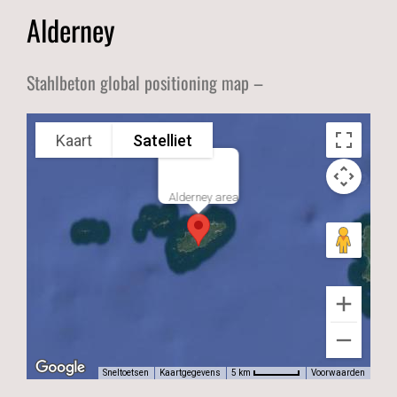
Alderney
Stahlbeton global positioning map –
Kaart
Satelliet
Alderney area
Sneltoetsen
Kaartgegevens
Voorwaarden
5 km