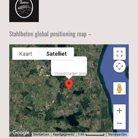
Stahlbeton global positioning map –
Kaart
Satelliet
Hovedstaden area
Sneltoetsen
Kaartgegevens
Voorwaarden
5 km