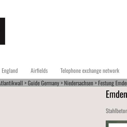
England
Airfields
Telephone exchange network
Atlantikwall
Guide Germany
Niedersachsen
Festung Emden
Emde
Guernsey
Friesland
Alderney
Noord Hollan
 Jersey
tze and Fliegerhorste
Festung Guernsey
Stützpunktgruppe Schiermonnikoog
Festung Alderney
Stahlbeto
Stützpunktgruppe Ameland
Stützpunktgruppe Terschelling