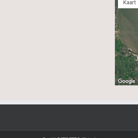
Kaart
Stützpunktgruppe Vlieland
Stützpunktgruppe Harlingen
lfzijl
Stützpunktgru
Verteidigungs
Stützpunktgru
Stützpunktgru
Stützpunktgru
Stützpunktgru
Festung IJmui
Stützpunktgru
Airfields Holland
Flugplätze and Fliegerhorste