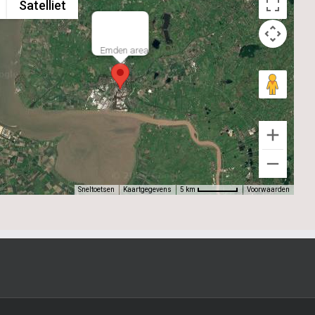
Satelliet
Stützpunktgruppe Voorne
Stützpunktgruppe Goeree
Emden area
ppe Texel
bereich Den Helder
ppe Callantsoog
ppe Petten
ppe Schoorl
ppe Castricum
den
Sneltoetsen
Kaartgegevens
Voorwaarden
5 km
ppe Zandvoort