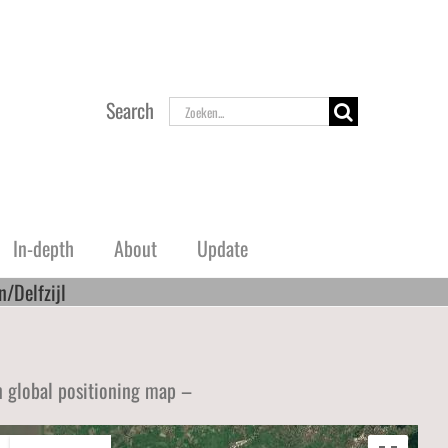
Zoeken
Search
naar:
In-depth
About
Update
/Delfzijl
n
d
Zuid Holland
Stützpunktgruppe Katwijk
n global positioning map –
Stützpunktgruppe Scheveningen
Festung Hoek van Holland