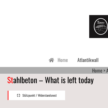
Ga
naar
inhoud
Home
Atlantikwall
Home
St
ahlbeton – What is left today
Groningen
Jersey
Europe
Festung
Flugplä
Stützpunkt / Widerstandsnest